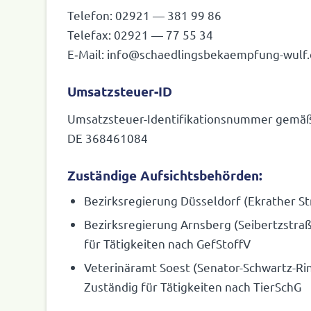
Telefon: 02921 — 381 99 86
Telefax: 02921 — 77 55 34
E‑Mail: info@schaedlingsbekaempfung-wulf
Umsatzsteuer-ID
Umsatz­steuer-Iden­ti­fi­ka­ti­ons­nummer gem
DE
368461084
Zuständige Aufsichtsbehörden:
Bezirks­re­gie­rung Düssel­dorf (Ekra­ther 
Bezirks­re­gie­rung Arns­berg (Seibertz­st
für Tätig­keiten nach GefStoffV
Vete­ri­näramt Soest (Senator-Schwartz-Ri
Zuständig für Tätig­keiten nach TierSchG