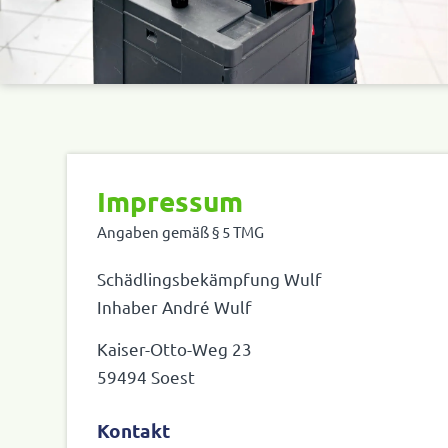
Impressum
Angaben gemäß § 5
TMG
Schäd­lings­be­kämp­fung Wulf
Inhaber André Wulf
Kaiser-Otto-Weg 23
59494 Soest
Kontakt