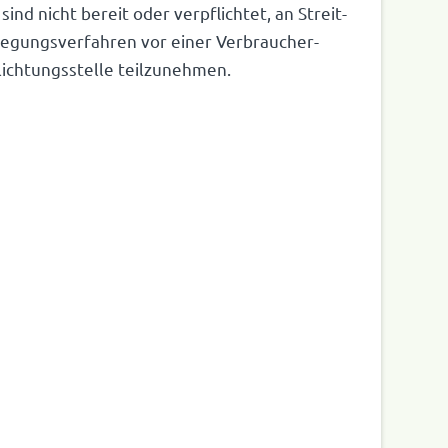
 sind nicht bereit oder verpflichtet, an Streit­
­le­gungs­ver­fahren vor einer Verbrau­cher­
lich­tungs­stelle teilzunehmen.