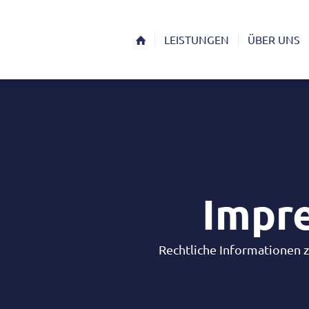
LEISTUNGEN
ÜBER UNS
Impr
Recht­liche Infor­ma­tionen 