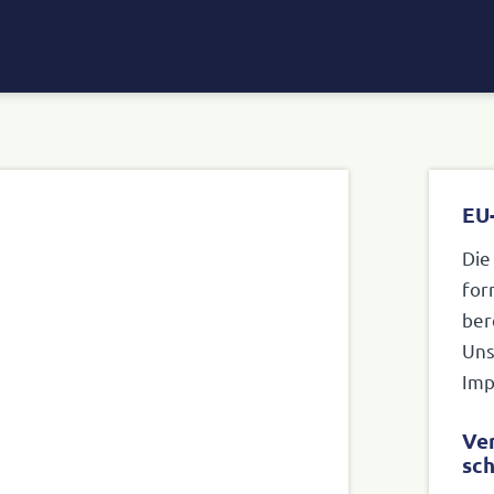
EU-
Die
form
ber
Uns
Imp
Ver
sch