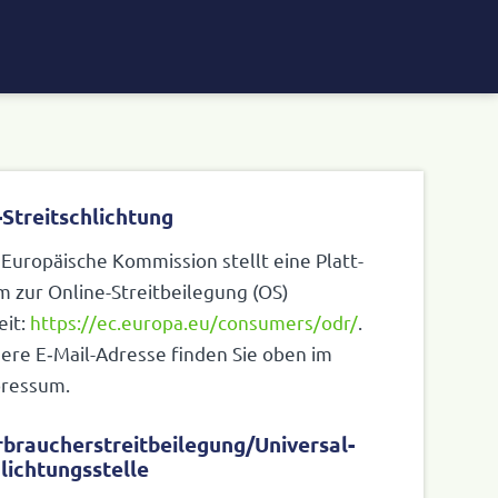
Streitschlichtung
 Euro­päi­sche Kommis­sion stellt eine Platt­
 zur Online-Streit­bei­le­gung (
OS
)
eit:
https://​ec​.europa​.eu/​c​o​n​s​u​m​e​r​s​/​o​dr/
.
ere E‑Mail-Adresse finden Sie oben im
ressum.
braucher­streit­beilegung/Universal­
lichtungs­stelle