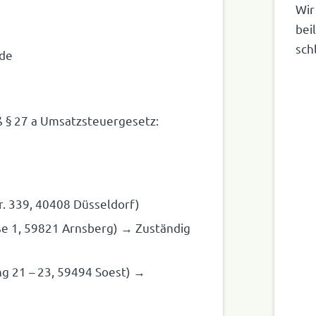
Wir
bei
sch
.de
äß § 27 a Umsatzsteuergesetz:
Str. 339, 40408 Düsseldorf)
raße 1, 59821 Arns­berg) → Zuständig
ng 21 – 23, 59494 Soest) →