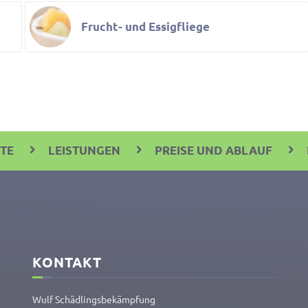
Frucht- und Essigfliege
ITE
LEISTUNGEN
PREISE UND ABLAUF
KONTAKT
Wulf Schäd­lings­be­kämp­fung