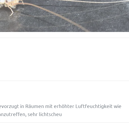
evor­zugt in Räumen mit erhöhter Luft­feuch­tig­keit wie
anzu­treffen, sehr lichtscheu