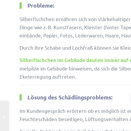
Probleme:
Silber­fisch­chen ernähren sich von stär­ke­hal­ti
Dinge wie z. B. Kunst­fa­sern, Kleister (hinter Tap
ein­bände, Papier, Fotos, Leder­waren, Haare, Hau
Durch ihre Schabe und Loch­fraß können sie Klei
Silber­fisch­chen im Gebäude deuten immer auf ei
mel­pilze im Gebäude hinweisen, da sich die Sil
Ekel­er­re­gung auftreten.
Lösung des Schädlingsproblems:
Im Kunden­ge­spräch erör­tern ob es möglich ist ein
Motten
Feuch­te­schäden besei­tigen, Lüftungs­ver­halten