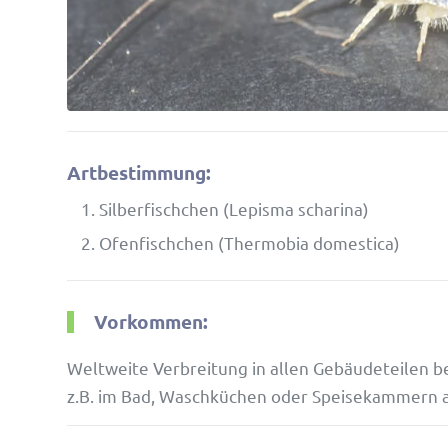
Artbestimmung:
Silber­fisch­chen (Lepisma scharina)
Ofen­fisch­chen (Ther­mobia domestica)
Vorkommen:
Welt­weite Verbrei­tung in allen Gebäu­de­teilen b
z.B. im Bad, Wasch­kü­chen oder Spei­se­kam­mern 