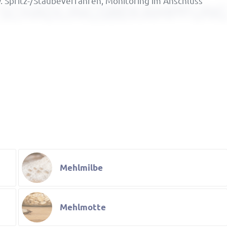
Spritz-/Stäu­be­ver­fahren, Moni­to­ring im Anschluss
Mehlmilbe
Mehlmotte