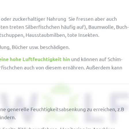
ger oder zucker­hal­tiger Nahrung Sie fressen aber auch
eten treten Silber­fisch­chen häufig auf), Baum­wolle, Buch­
t­schuppen, Haus­staub­milben, tote Insekten.
­dung, Bücher usw. beschädigen.
und können auf Schim­
ne hohe Luft­feuch­tig­keit hin
ber­fisch­chen auch von diesem ernähren. Außerdem kann
e gene­relle Feuch­tig­keits­ab­sen­kung zu errei­chen, z.B
 ändern.