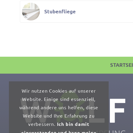
Stubenfliege
STARTSE
Wir nutzen Cookies auf unserer
Website. Einige sind essenziell,
während andere uns helfen, diese
Website und Ihre Erfahrung zu
verbessern.
Ich bin damit
einverstanden und kann meine